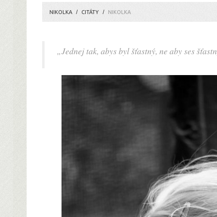
NIKOLKA
CITÁTY
NIKOLKA
„Jednej tak, abys byl šťastný, ne aby ses šťas