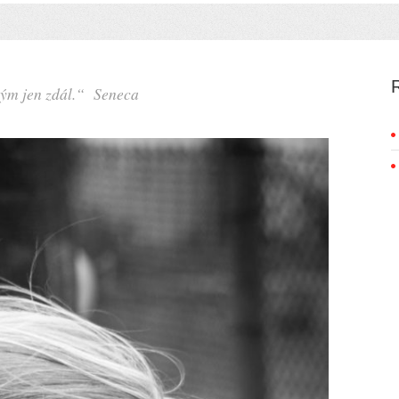
tným jen zdál.“ Seneca